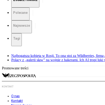
Polecane
Najnowsze
Tagi
Najbogatsza kobieta w Rosji. To ona stoi za Wildberries, firm
Polacy z „galerii sław” na wojnie z hakerami. Ich AI tropi luki
Promowane treści
KONTAKT
O nas
Kontakt