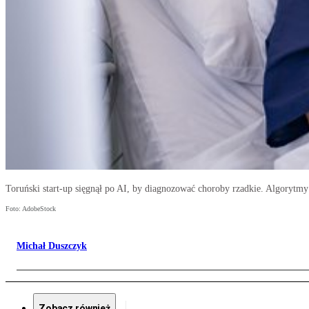
Toruński start-up sięgnął po AI, by diagnozować choroby rzadkie. Algorytmy
Foto: AdobeStock
Michał Duszczyk
Zobacz również