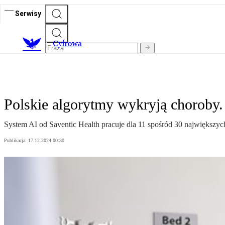
Serwisy
C
yfrowa
Polskie algorytmy wykryją choroby.
System AI od Saventic Health pracuje dla 11 spośród 30 największy
Publikacja:
17.12.2024 00:30