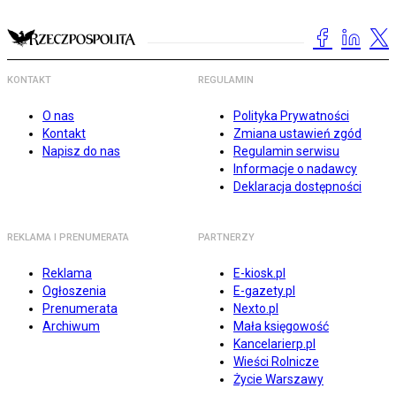
KONTAKT
REGULAMIN
O nas
Polityka Prywatności
Kontakt
Zmiana ustawień zgód
Napisz do nas
Regulamin serwisu
Informacje o nadawcy
Deklaracja dostępności
REKLAMA I PRENUMERATA
PARTNERZY
Reklama
E-kiosk.pl
Ogłoszenia
E-gazety.pl
Prenumerata
Nexto.pl
Archiwum
Mała księgowość
Kancelarierp.pl
Wieści Rolnicze
Życie Warszawy