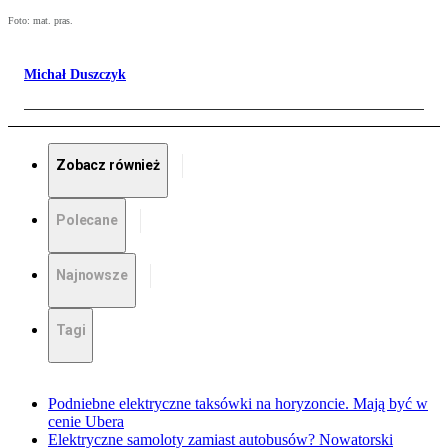
Foto: mat. pras.
Michał Duszczyk
Zobacz również
Polecane
Najnowsze
Tagi
Podniebne elektryczne taksówki na horyzoncie. Mają być w
cenie Ubera
Elektryczne samoloty zamiast autobusów? Nowatorski