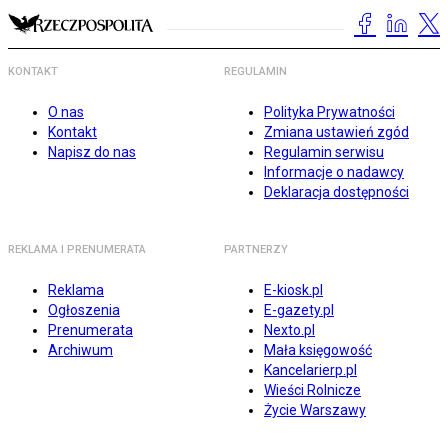
KONTAKT
REGULAMIN
O nas
Polityka Prywatności
Kontakt
Zmiana ustawień zgód
Napisz do nas
Regulamin serwisu
Informacje o nadawcy
Deklaracja dostępności
REKLAMA I PRENUMERATA
PARTNERZY
Reklama
E-kiosk.pl
Ogłoszenia
E-gazety.pl
Prenumerata
Nexto.pl
Archiwum
Mała księgowość
Kancelarierp.pl
Wieści Rolnicze
Życie Warszawy