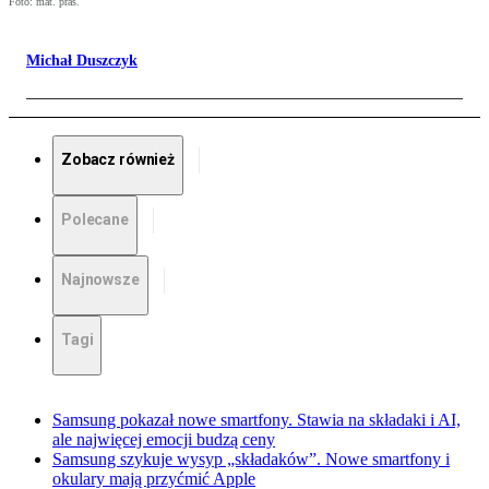
Foto: mat. pras.
Michał Duszczyk
Zobacz również
Polecane
Najnowsze
Tagi
Samsung pokazał nowe smartfony. Stawia na składaki i AI,
ale najwięcej emocji budzą ceny
Samsung szykuje wysyp „składaków”. Nowe smartfony i
okulary mają przyćmić Apple