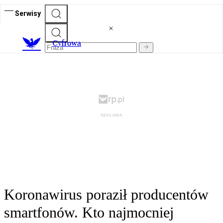
Serwisy
C
yfrowa
Koronawirus poraził producentów
smartfonów. Kto najmocniej