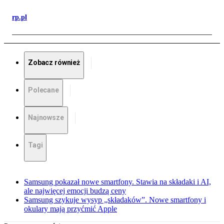
rp.pl
Zobacz również
Polecane
Najnowsze
Tagi
Samsung pokazał nowe smartfony. Stawia na składaki i AI,
ale najwięcej emocji budzą ceny
Samsung szykuje wysyp „składaków”. Nowe smartfony i
okulary mają przyćmić Apple