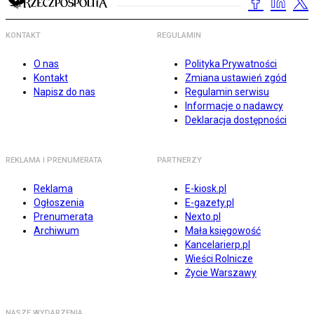
KONTAKT
REGULAMIN
O nas
Polityka Prywatności
Kontakt
Zmiana ustawień zgód
Napisz do nas
Regulamin serwisu
Informacje o nadawcy
Deklaracja dostępności
REKLAMA I PRENUMERATA
PARTNERZY
Reklama
E-kiosk.pl
Ogłoszenia
E-gazety.pl
Prenumerata
Nexto.pl
Archiwum
Mała księgowość
Kancelarierp.pl
Wieści Rolnicze
Życie Warszawy
NASZE WYDARZENIA