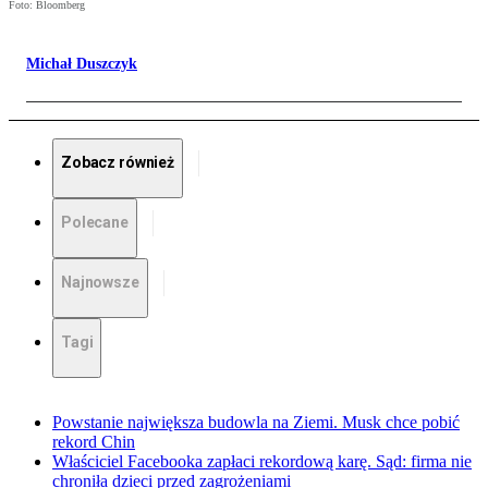
Foto: Bloomberg
Michał Duszczyk
Zobacz również
Polecane
Najnowsze
Tagi
Powstanie największa budowla na Ziemi. Musk chce pobić
rekord Chin
Właściciel Facebooka zapłaci rekordową karę. Sąd: firma nie
chroniła dzieci przed zagrożeniami