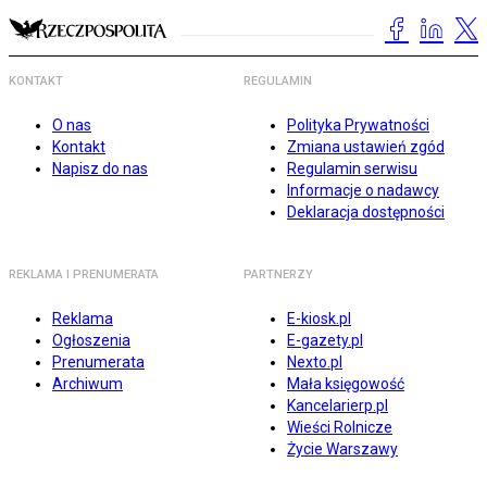
KONTAKT
REGULAMIN
O nas
Polityka Prywatności
Kontakt
Zmiana ustawień zgód
Napisz do nas
Regulamin serwisu
Informacje o nadawcy
Deklaracja dostępności
REKLAMA I PRENUMERATA
PARTNERZY
Reklama
E-kiosk.pl
Ogłoszenia
E-gazety.pl
Prenumerata
Nexto.pl
Archiwum
Mała księgowość
Kancelarierp.pl
Wieści Rolnicze
Życie Warszawy