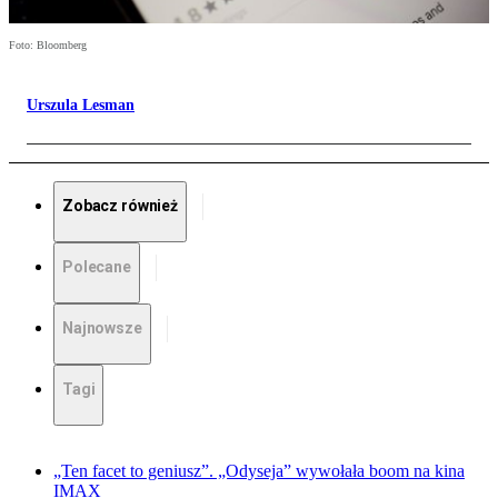
Foto: Bloomberg
Urszula Lesman
Zobacz również
Polecane
Najnowsze
Tagi
„Ten facet to geniusz”. „Odyseja” wywołała boom na kina
IMAX