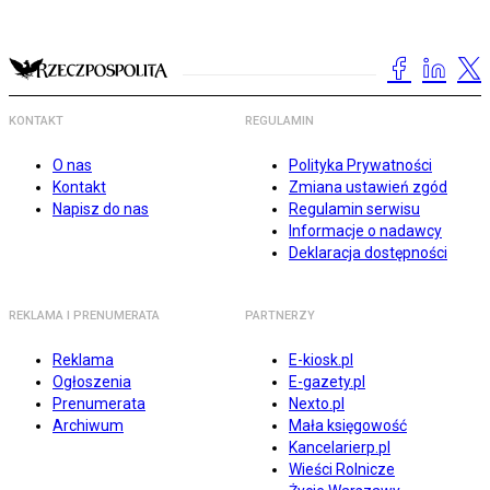
KONTAKT
REGULAMIN
O nas
Polityka Prywatności
Kontakt
Zmiana ustawień zgód
Napisz do nas
Regulamin serwisu
Informacje o nadawcy
Deklaracja dostępności
REKLAMA I PRENUMERATA
PARTNERZY
Reklama
E-kiosk.pl
Ogłoszenia
E-gazety.pl
Prenumerata
Nexto.pl
Archiwum
Mała księgowość
Kancelarierp.pl
Wieści Rolnicze