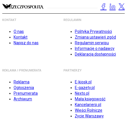
KONTAKT
REGULAMIN
O nas
Polityka Prywatności
Kontakt
Zmiana ustawień zgód
Napisz do nas
Regulamin serwisu
Informacje o nadawcy
Deklaracja dostępności
REKLAMA I PRENUMERATA
PARTNERZY
Reklama
E-kiosk.pl
Ogłoszenia
E-gazety.pl
Prenumerata
Nexto.pl
Archiwum
Mała księgowość
Kancelarierp.pl
Wieści Rolnicze
Życie Warszawy