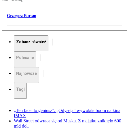
Foto: Bloomberg
Grzegorz Burtan
Zobacz również
Polecane
Najnowsze
Tagi
„Ten facet to geniusz”. „Odyseja” wywołała boom na kina
IMAX
Wall Street odwraca się od Muska. Z majątku zniknęło 600
mld dol.