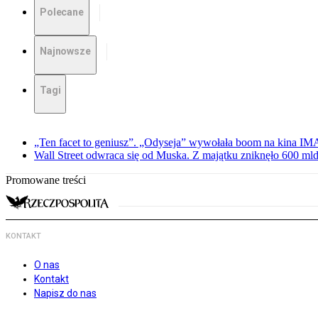
Polecane
Najnowsze
Tagi
„Ten facet to geniusz”. „Odyseja” wywołała boom na kina I
Wall Street odwraca się od Muska. Z majątku zniknęło 600 mld
Promowane treści
KONTAKT
O nas
Kontakt
Napisz do nas