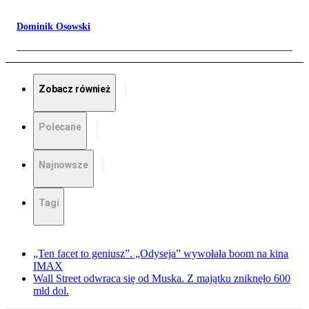
Dominik Osowski
Zobacz również
Polecane
Najnowsze
Tagi
„Ten facet to geniusz”. „Odyseja” wywołała boom na kina
IMAX
Wall Street odwraca się od Muska. Z majątku zniknęło 600
mld dol.