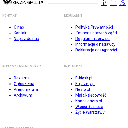
KONTAKT
REGULAMIN
O nas
Polityka Prywatności
Kontakt
Zmiana ustawień zgód
Napisz do nas
Regulamin serwisu
Informacje o nadawcy
Deklaracja dostępności
REKLAMA I PRENUMERATA
PARTNERZY
Reklama
E-kiosk.pl
Ogłoszenia
E-gazety.pl
Prenumerata
Nexto.pl
Archiwum
Mała księgowość
Kancelarierp.pl
Wieści Rolnicze
Życie Warszawy