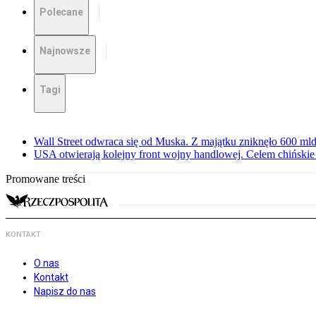
Polecane
Najnowsze
Tagi
Wall Street odwraca się od Muska. Z majątku zniknęło 600 mld
USA otwierają kolejny front wojny handlowej. Celem chińskie r
Promowane treści
KONTAKT
O nas
Kontakt
Napisz do nas