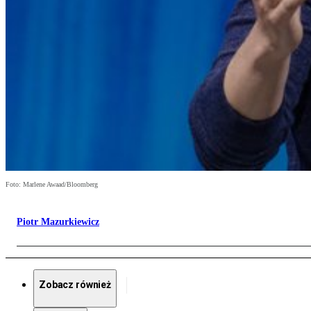
Foto: Marlene Awaad/Bloomberg
Piotr Mazurkiewicz
Zobacz również