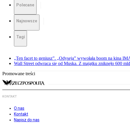
Polecane
Najnowsze
Tagi
„Ten facet to geniusz”. „Odyseja” wywołała boom na kina I
Wall Street odwraca się od Muska. Z majątku zniknęło 600 mld
Promowane treści
KONTAKT
O nas
Kontakt
Napisz do nas