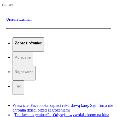
Foto: AFP
Urszula Lesman
Zobacz również
Polecane
Najnowsze
Tagi
Właściciel Facebooka zapłaci rekordową karę. Sąd: firma nie
chroniła dzieci przed zagrożeniami
„Ten facet to geniusz”. „Odyseja” wywołała boom na kina