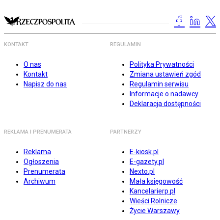
KONTAKT
REGULAMIN
O nas
Polityka Prywatności
Kontakt
Zmiana ustawień zgód
Napisz do nas
Regulamin serwisu
Informacje o nadawcy
Deklaracja dostępności
REKLAMA I PRENUMERATA
PARTNERZY
Reklama
E-kiosk.pl
Ogłoszenia
E-gazety.pl
Prenumerata
Nexto.pl
Archiwum
Mała księgowość
Kancelarierp.pl
Wieści Rolnicze
Życie Warszawy