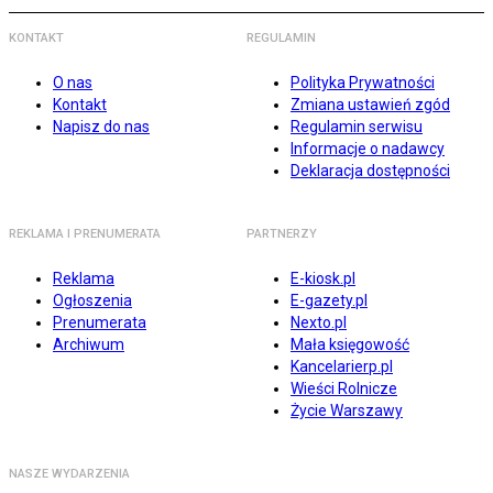
KONTAKT
REGULAMIN
O nas
Polityka Prywatności
Kontakt
Zmiana ustawień zgód
Napisz do nas
Regulamin serwisu
Informacje o nadawcy
Deklaracja dostępności
REKLAMA I PRENUMERATA
PARTNERZY
Reklama
E-kiosk.pl
Ogłoszenia
E-gazety.pl
Prenumerata
Nexto.pl
Archiwum
Mała księgowość
Kancelarierp.pl
Wieści Rolnicze
Życie Warszawy
NASZE WYDARZENIA