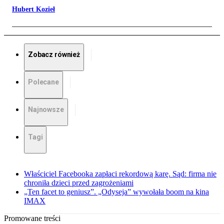
Hubert Kozieł
Zobacz również
Polecane
Najnowsze
Tagi
Właściciel Facebooka zapłaci rekordową karę. Sąd: firma nie
chroniła dzieci przed zagrożeniami
„Ten facet to geniusz”. „Odyseja” wywołała boom na kina
IMAX
Promowane treści