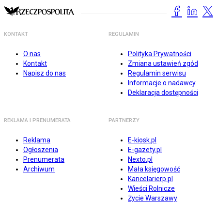
KONTAKT
REGULAMIN
O nas
Polityka Prywatności
Kontakt
Zmiana ustawień zgód
Napisz do nas
Regulamin serwisu
Informacje o nadawcy
Deklaracja dostępności
REKLAMA I PRENUMERATA
PARTNERZY
Reklama
E-kiosk.pl
Ogłoszenia
E-gazety.pl
Prenumerata
Nexto.pl
Archiwum
Mała księgowość
Kancelarierp.pl
Wieści Rolnicze
Życie Warszawy