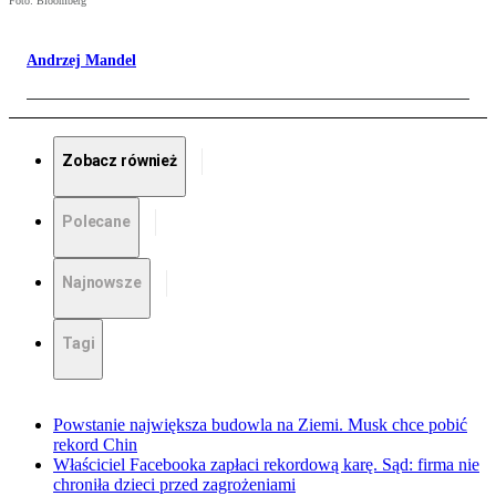
Foto: Bloomberg
Andrzej Mandel
Zobacz również
Polecane
Najnowsze
Tagi
Powstanie największa budowla na Ziemi. Musk chce pobić
rekord Chin
Właściciel Facebooka zapłaci rekordową karę. Sąd: firma nie
chroniła dzieci przed zagrożeniami