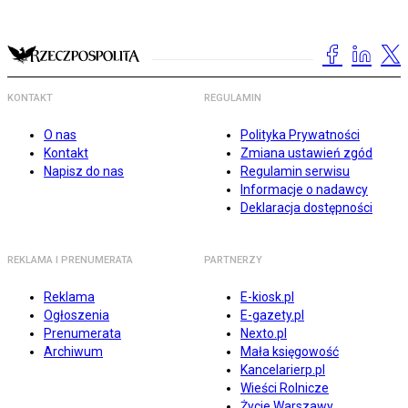
KONTAKT
REGULAMIN
O nas
Polityka Prywatności
Kontakt
Zmiana ustawień zgód
Napisz do nas
Regulamin serwisu
Informacje o nadawcy
Deklaracja dostępności
REKLAMA I PRENUMERATA
PARTNERZY
Reklama
E-kiosk.pl
Ogłoszenia
E-gazety.pl
Prenumerata
Nexto.pl
Archiwum
Mała księgowość
Kancelarierp.pl
Wieści Rolnicze
Życie Warszawy