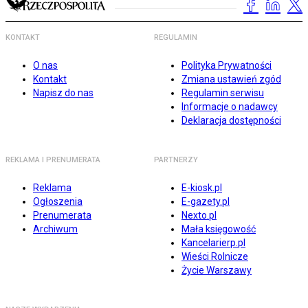
KONTAKT
REGULAMIN
O nas
Polityka Prywatności
Kontakt
Zmiana ustawień zgód
Napisz do nas
Regulamin serwisu
Informacje o nadawcy
Deklaracja dostępności
REKLAMA I PRENUMERATA
PARTNERZY
Reklama
E-kiosk.pl
Ogłoszenia
E-gazety.pl
Prenumerata
Nexto.pl
Archiwum
Mała księgowość
Kancelarierp.pl
Wieści Rolnicze
Życie Warszawy