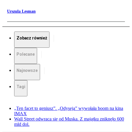
Urszula Lesman
Zobacz również
Polecane
Najnowsze
Tagi
„Ten facet to geniusz”. „Odyseja” wywołała boom na kina
IMAX
Wall Street odwraca się od Muska. Z majątku zniknęło 600
mld dol.