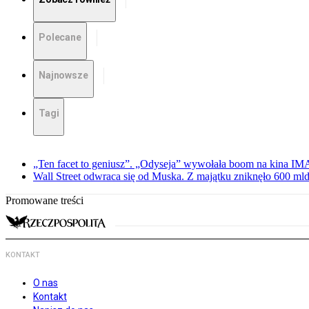
Polecane
Najnowsze
Tagi
„Ten facet to geniusz”. „Odyseja” wywołała boom na kina I
Wall Street odwraca się od Muska. Z majątku zniknęło 600 mld
Promowane treści
KONTAKT
O nas
Kontakt