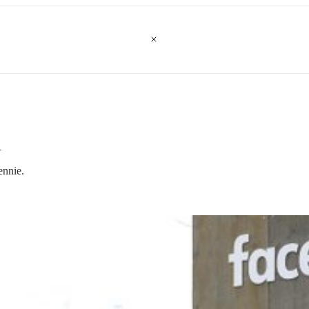
i
ennie.