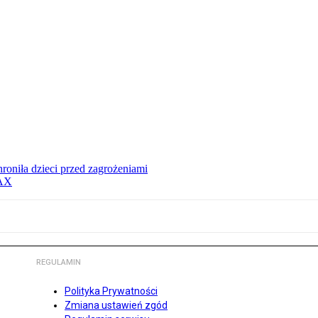
hroniła dzieci przed zagrożeniami
MAX
REGULAMIN
Polityka Prywatności
Zmiana ustawień zgód