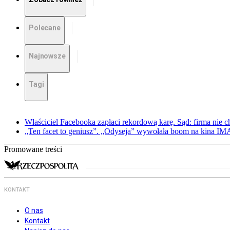
Polecane
Najnowsze
Tagi
Właściciel Facebooka zapłaci rekordową karę. Sąd: firma nie c
„Ten facet to geniusz”. „Odyseja” wywołała boom na kina I
Promowane treści
KONTAKT
O nas
Kontakt