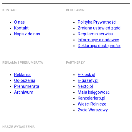
KONTAKT
REGULAMIN
O nas
Polityka Prywatności
Kontakt
Zmiana ustawień zgód
Napisz do nas
Regulamin serwisu
Informacje o nadawcy
Deklaracja dostępności
REKLAMA I PRENUMERATA
PARTNERZY
Reklama
E-kiosk.pl
Ogłoszenia
E-gazety.pl
Prenumerata
Nexto.pl
Archiwum
Mała księgowość
Kancelarierp.pl
Wieści Rolnicze
Życie Warszawy
NASZE WYDARZENIA