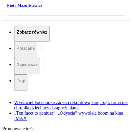
Piotr Mazurkiewicz
Zobacz również
Polecane
Najnowsze
Tagi
Właściciel Facebooka zapłaci rekordową karę. Sąd: firma nie
chroniła dzieci przed zagrożeniami
„Ten facet to geniusz”. „Odyseja” wywołała boom na kina
IMAX
Promowane treści