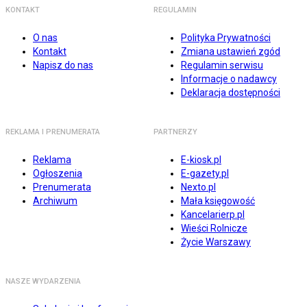
KONTAKT
REGULAMIN
O nas
Polityka Prywatności
Kontakt
Zmiana ustawień zgód
Napisz do nas
Regulamin serwisu
Informacje o nadawcy
Deklaracja dostępności
REKLAMA I PRENUMERATA
PARTNERZY
Reklama
E-kiosk.pl
Ogłoszenia
E-gazety.pl
Prenumerata
Nexto.pl
Archiwum
Mała księgowość
Kancelarierp.pl
Wieści Rolnicze
Życie Warszawy
NASZE WYDARZENIA