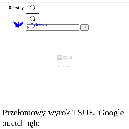
Serwisy
C
yfrowa
Przełomowy wyrok TSUE. Google
odetchnęło