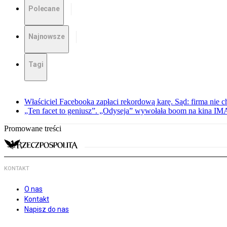
Polecane
Najnowsze
Tagi
Właściciel Facebooka zapłaci rekordową karę. Sąd: firma nie c
„Ten facet to geniusz”. „Odyseja” wywołała boom na kina I
Promowane treści
KONTAKT
O nas
Kontakt
Napisz do nas