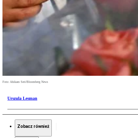
Foto: Ahikam Seri/Bloomberg News
Urszula Lesman
Zobacz również