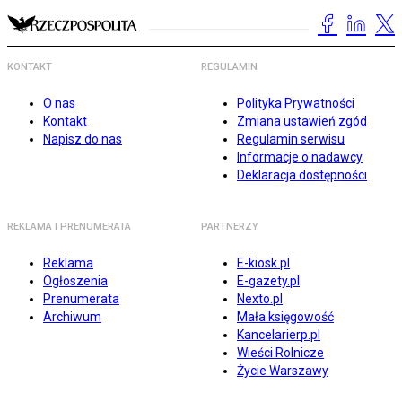
KONTAKT
REGULAMIN
O nas
Polityka Prywatności
Kontakt
Zmiana ustawień zgód
Napisz do nas
Regulamin serwisu
Informacje o nadawcy
Deklaracja dostępności
REKLAMA I PRENUMERATA
PARTNERZY
Reklama
E-kiosk.pl
Ogłoszenia
E-gazety.pl
Prenumerata
Nexto.pl
Archiwum
Mała księgowość
Kancelarierp.pl
Wieści Rolnicze
Życie Warszawy