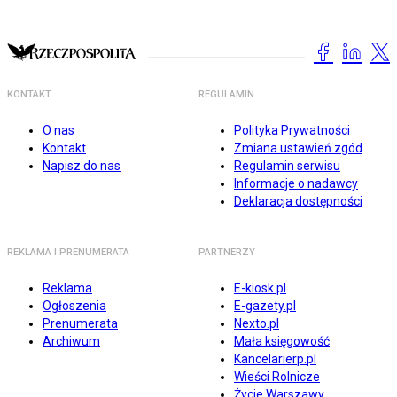
KONTAKT
REGULAMIN
O nas
Polityka Prywatności
Kontakt
Zmiana ustawień zgód
Napisz do nas
Regulamin serwisu
Informacje o nadawcy
Deklaracja dostępności
REKLAMA I PRENUMERATA
PARTNERZY
Reklama
E-kiosk.pl
Ogłoszenia
E-gazety.pl
Prenumerata
Nexto.pl
Archiwum
Mała księgowość
Kancelarierp.pl
Wieści Rolnicze
Życie Warszawy