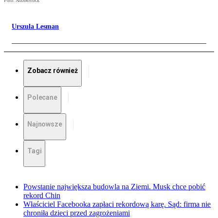
Foto: AdobeStock
Urszula Lesman
Zobacz również
Polecane
Najnowsze
Tagi
Powstanie największa budowla na Ziemi. Musk chce pobić
rekord Chin
Właściciel Facebooka zapłaci rekordową karę. Sąd: firma nie
chroniła dzieci przed zagrożeniami