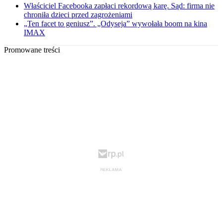
Właściciel Facebooka zapłaci rekordową karę. Sąd: firma nie
chroniła dzieci przed zagrożeniami
„Ten facet to geniusz”. „Odyseja” wywołała boom na kina
IMAX
Promowane treści