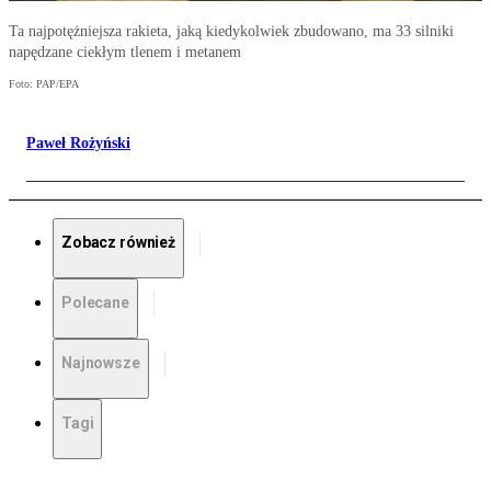
Ta najpotężniejsza rakieta, jaką kiedykolwiek zbudowano, ma 33 silniki
napędzane ciekłym tlenem i metanem
Foto: PAP/EPA
Paweł Rożyński
Zobacz również
Polecane
Najnowsze
Tagi