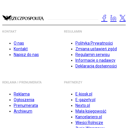
KONTAKT
REGULAMIN
O nas
Polityka Prywatności
Kontakt
Zmiana ustawień zgód
Napisz do nas
Regulamin serwisu
Informacje o nadawcy
Deklaracja dostępności
REKLAMA I PRENUMERATA
PARTNERZY
Reklama
E-kiosk.pl
Ogłoszenia
E-gazety.pl
Prenumerata
Nexto.pl
Archiwum
Mała księgowość
Kancelarierp.pl
Wieści Rolnicze