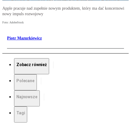
Apple pracuje nad zupełnie nowym produktem, który ma dać koncernowi
nowy impuls rozwojowy
Foto: AdobeStock
Piotr Mazurkiewicz
Zobacz również
Polecane
Najnowsze
Tagi