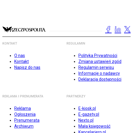
KONTAKT
REGULAMIN
O nas
Polityka Prywatności
Kontakt
Zmiana ustawień zgód
Napisz do nas
Regulamin serwisu
Informacje o nadawcy
Deklaracja dostępności
REKLAMA I PRENUMERATA
PARTNERZY
Reklama
E-kiosk.pl
Ogłoszenia
E-gazety.pl
Prenumerata
Nexto.pl
Archiwum
Mała księgowość
Kancelarierp.pl