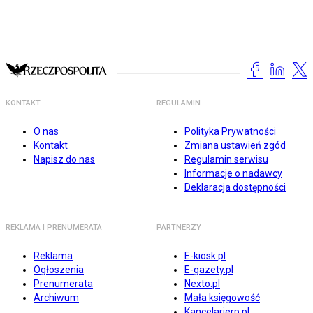
KONTAKT
REGULAMIN
O nas
Polityka Prywatności
Kontakt
Zmiana ustawień zgód
Napisz do nas
Regulamin serwisu
Informacje o nadawcy
Deklaracja dostępności
REKLAMA I PRENUMERATA
PARTNERZY
Reklama
E-kiosk.pl
Ogłoszenia
E-gazety.pl
Prenumerata
Nexto.pl
Archiwum
Mała księgowość
Kancelarierp.pl