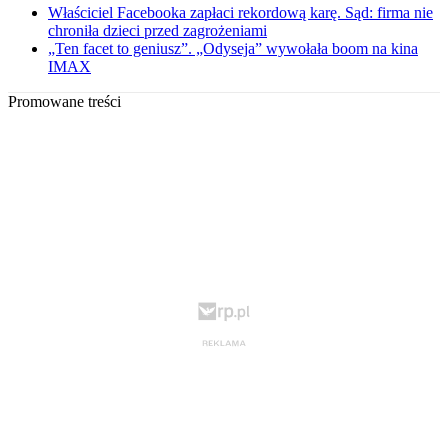
Właściciel Facebooka zapłaci rekordową karę. Sąd: firma nie
chroniła dzieci przed zagrożeniami
„Ten facet to geniusz”. „Odyseja” wywołała boom na kina
IMAX
Promowane treści