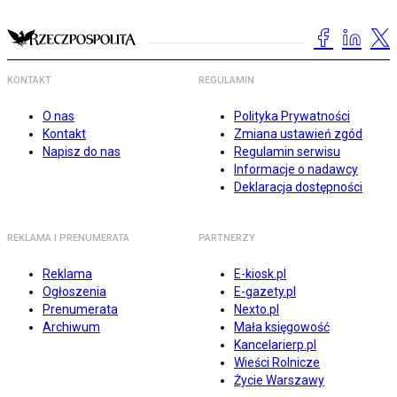
KONTAKT
REGULAMIN
O nas
Polityka Prywatności
Kontakt
Zmiana ustawień zgód
Napisz do nas
Regulamin serwisu
Informacje o nadawcy
Deklaracja dostępności
REKLAMA I PRENUMERATA
PARTNERZY
Reklama
E-kiosk.pl
Ogłoszenia
E-gazety.pl
Prenumerata
Nexto.pl
Archiwum
Mała księgowość
Kancelarierp.pl
Wieści Rolnicze
Życie Warszawy