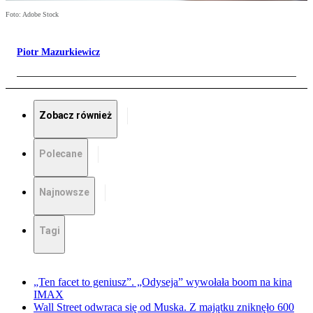
Foto: Adobe Stock
Piotr Mazurkiewicz
Zobacz również
Polecane
Najnowsze
Tagi
„Ten facet to geniusz”. „Odyseja” wywołała boom na kina
IMAX
Wall Street odwraca się od Muska. Z majątku zniknęło 600