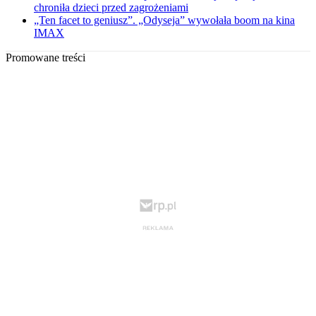
chroniła dzieci przed zagrożeniami
„Ten facet to geniusz”. „Odyseja” wywołała boom na kina
IMAX
Promowane treści