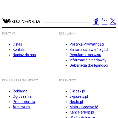
KONTAKT
REGULAMIN
O nas
Polityka Prywatności
Kontakt
Zmiana ustawień zgód
Napisz do nas
Regulamin serwisu
Informacje o nadawcy
Deklaracja dostępności
REKLAMA I PRENUMERATA
PARTNERZY
Reklama
E-kiosk.pl
Ogłoszenia
E-gazety.pl
Prenumerata
Nexto.pl
Archiwum
Mała księgowość
Kancelarierp.pl
Wieści Rolnicze