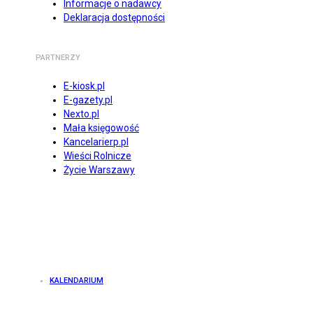
Informacje o nadawcy
Deklaracja dostępności
PARTNERZY
E-kiosk.pl
E-gazety.pl
Nexto.pl
Mała księgowość
Kancelarierp.pl
Wieści Rolnicze
Życie Warszawy
KALENDARIUM