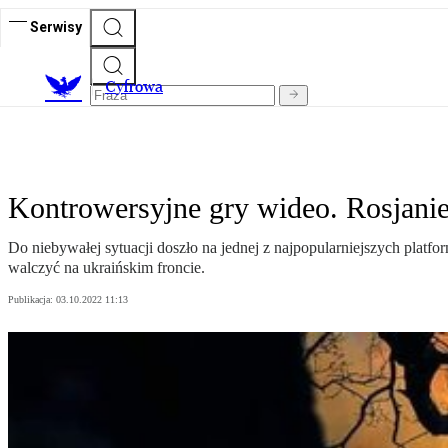
Serwisy
C
yfrowa
Kontrowersyjne gry wideo. Rosjani
Do niebywałej sytuacji doszło na jednej z najpopularniejszych plat
walczyć na ukraińskim froncie.
Publikacja:
03.10.2022 11:13