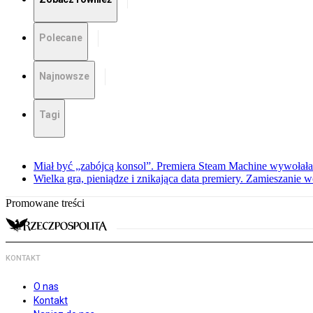
Polecane
Najnowsze
Tagi
Miał być „zabójcą konsol”. Premiera Steam Machine wywołała
Wielka gra, pieniądze i znikająca data premiery. Zamieszanie
Promowane treści
KONTAKT
O nas
Kontakt