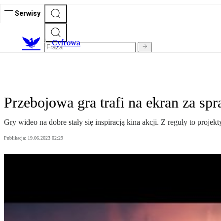
Serwisy
C
yfrowa
Przebojowa gra trafi na ekran za sp
Gry wideo na dobre stały się inspiracją kina akcji. Z reguły to projek
Publikacja:
19.06.2023 02:29