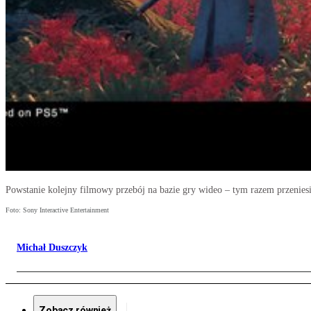
Powstanie kolejny filmowy przebój na bazie gry wideo – tym razem przenies
Foto: Sony Interactive Entertainment
Michał Duszczyk
Zobacz również