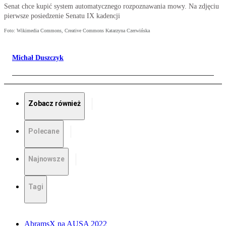
Senat chce kupić system automatycznego rozpoznawania mowy. Na zdjęciu
pierwsze posiedzenie Senatu IX kadencji
Foto: Wikimedia Commons, Creative Commons Katarzyna Czerwińska
Michał Duszczyk
Zobacz również
Polecane
Najnowsze
Tagi
AbramsX na AUSA 2022