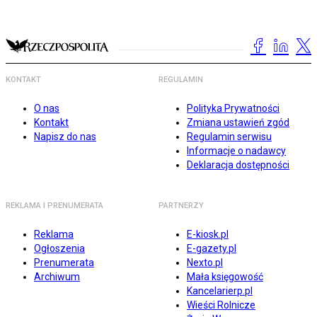
KONTAKT
REGULAMIN
O nas
Polityka Prywatności
Kontakt
Zmiana ustawień zgód
Napisz do nas
Regulamin serwisu
Informacje o nadawcy
Deklaracja dostępności
REKLAMA I PRENUMERATA
PARTNERZY
Reklama
E-kiosk.pl
Ogłoszenia
E-gazety.pl
Prenumerata
Nexto.pl
Archiwum
Mała księgowość
Kancelarierp.pl
Wieści Rolnicze