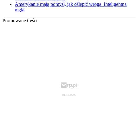
Amerykanie mają pomysł, jak oślepić wroga. Inteligentna
mgła
Promowane treści