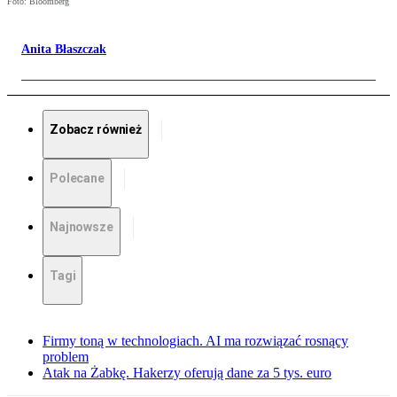
Foto: Bloomberg
Anita Błaszczak
Zobacz również
Polecane
Najnowsze
Tagi
Firmy toną w technologiach. AI ma rozwiązać rosnący
problem
Atak na Żabkę. Hakerzy oferują dane za 5 tys. euro