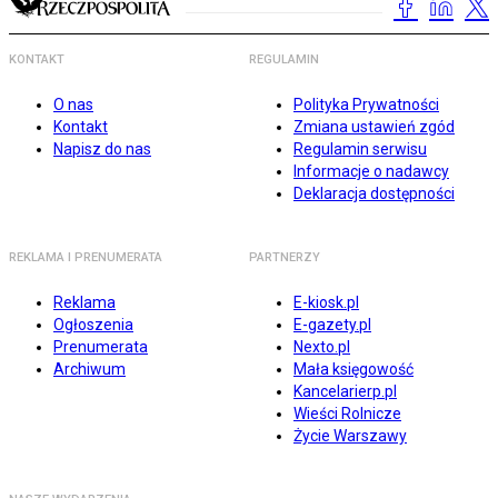
KONTAKT
REGULAMIN
O nas
Polityka Prywatności
Kontakt
Zmiana ustawień zgód
Napisz do nas
Regulamin serwisu
Informacje o nadawcy
Deklaracja dostępności
REKLAMA I PRENUMERATA
PARTNERZY
Reklama
E-kiosk.pl
Ogłoszenia
E-gazety.pl
Prenumerata
Nexto.pl
Archiwum
Mała księgowość
Kancelarierp.pl
Wieści Rolnicze
Życie Warszawy