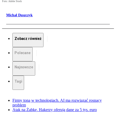
Foto: Adobe Stock
Michał Duszczyk
Zobacz również
Polecane
Najnowsze
Tagi
Firmy toną w technologiach. AI ma rozwiązać rosnący
problem
Atak na Żabkę. Hakerzy oferują dane za 5 tys. euro