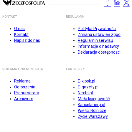
KONTAKT
REGULAMIN
O nas
Polityka Prywatności
Kontakt
Zmiana ustawień zgód
Napisz do nas
Regulamin serwisu
Informacje o nadawcy
Deklaracja dostępności
REKLAMA I PRENUMERATA
PARTNERZY
Reklama
E-kiosk.pl
Ogłoszenia
E-gazety.pl
Prenumerata
Nexto.pl
Archiwum
Mała księgowość
Kancelarierp.pl
Wieści Rolnicze
Życie Warszawy