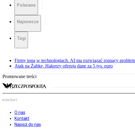
Polecane
Najnowsze
Tagi
Firmy toną w technologiach. AI ma rozwiązać rosnący proble
Atak na Żabkę. Hakerzy oferują dane za 5 tys. euro
Promowane treści
KONTAKT
O nas
Kontakt
Napisz do nas