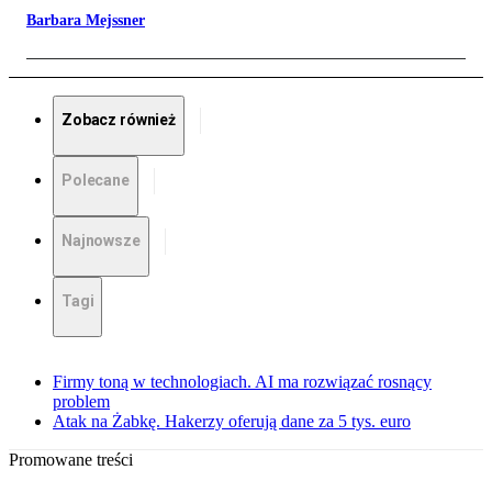
Barbara Mejssner
Zobacz również
Polecane
Najnowsze
Tagi
Firmy toną w technologiach. AI ma rozwiązać rosnący
problem
Atak na Żabkę. Hakerzy oferują dane za 5 tys. euro
Promowane treści