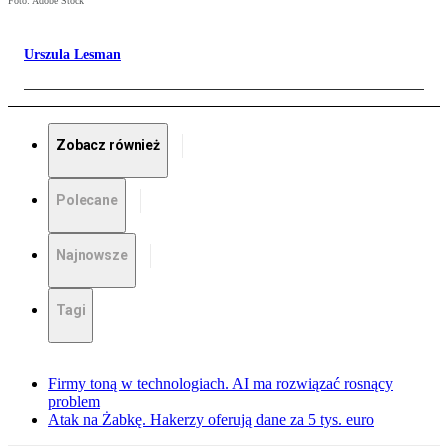
Foto: Adobe Stock
Urszula Lesman
Zobacz również
Polecane
Najnowsze
Tagi
Firmy toną w technologiach. AI ma rozwiązać rosnący
problem
Atak na Żabkę. Hakerzy oferują dane za 5 tys. euro