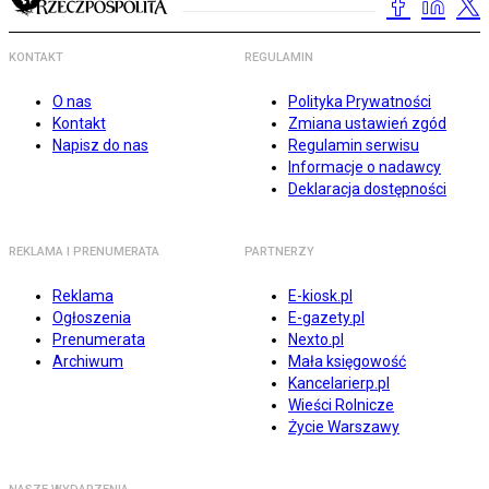
KONTAKT
REGULAMIN
O nas
Polityka Prywatności
Kontakt
Zmiana ustawień zgód
Napisz do nas
Regulamin serwisu
Informacje o nadawcy
Deklaracja dostępności
REKLAMA I PRENUMERATA
PARTNERZY
Reklama
E-kiosk.pl
Ogłoszenia
E-gazety.pl
Prenumerata
Nexto.pl
Archiwum
Mała księgowość
Kancelarierp.pl
Wieści Rolnicze
Życie Warszawy