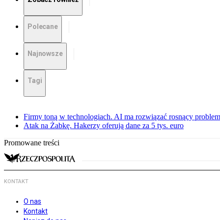
Polecane
Najnowsze
Tagi
Firmy toną w technologiach. AI ma rozwiązać rosnący proble
Atak na Żabkę. Hakerzy oferują dane za 5 tys. euro
Promowane treści
KONTAKT
O nas
Kontakt