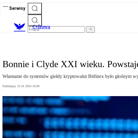
Serwisy
C
yfrowa
Bonnie i Clyde XXI wieku. Powstaje 
Włamanie do systemów giełdy kryptowalut Bitfinex było głośnym wy
Publikacja:
31.01.2024 16:00