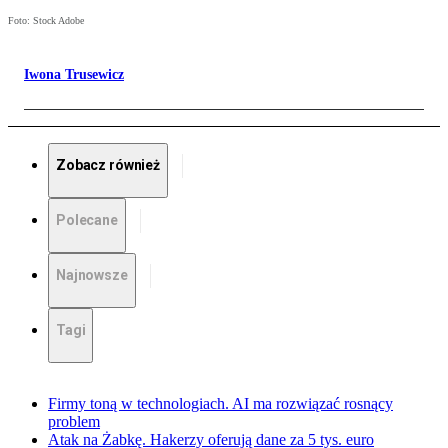
Foto: Stock Adobe
Iwona Trusewicz
Zobacz również
Polecane
Najnowsze
Tagi
Firmy toną w technologiach. AI ma rozwiązać rosnący
problem
Atak na Żabkę. Hakerzy oferują dane za 5 tys. euro