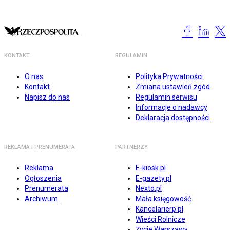
KONTAKT
REGULAMIN
O nas
Polityka Prywatności
Kontakt
Zmiana ustawień zgód
Napisz do nas
Regulamin serwisu
Informacje o nadawcy
Deklaracja dostępności
REKLAMA I PRENUMERATA
PARTNERZY
Reklama
E-kiosk.pl
Ogłoszenia
E-gazety.pl
Prenumerata
Nexto.pl
Archiwum
Mała księgowość
Kancelarierp.pl
Wieści Rolnicze
Życie Warszawy