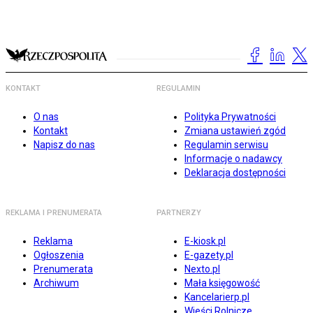
KONTAKT
REGULAMIN
O nas
Polityka Prywatności
Kontakt
Zmiana ustawień zgód
Napisz do nas
Regulamin serwisu
Informacje o nadawcy
Deklaracja dostępności
REKLAMA I PRENUMERATA
PARTNERZY
Reklama
E-kiosk.pl
Ogłoszenia
E-gazety.pl
Prenumerata
Nexto.pl
Archiwum
Mała księgowość
Kancelarierp.pl
Wieści Rolnicze