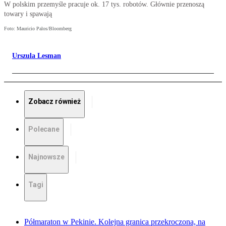
W polskim przemyśle pracuje ok. 17 tys. robotów. Głównie przenoszą
towary i spawają
Foto: Mauricio Palos/Bloomberg
Urszula Lesman
Zobacz również
Polecane
Najnowsze
Tagi
Półmaraton w Pekinie. Kolejna granica przekroczona, na