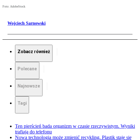
Foto: AdobeStock
Wojciech Sarnowski
Zobacz również
Polecane
Najnowsze
Tagi
Ten pierścień bada organizm w czasie rzeczywistym. Wyniki
trafiają do telefonu
Nowa technologia może zmienić recykling. Plastik staje się