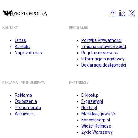
KONTAKT
REGULAMIN
O nas
Polityka Prywatności
Kontakt
Zmiana ustawień zgód
Napisz do nas
Regulamin serwisu
Informacje o nadawcy
Deklaracja dostępności
REKLAMA I PRENUMERATA
PARTNERZY
Reklama
E-kiosk.pl
Ogłoszenia
E-gazety.pl
Prenumerata
Nexto.pl
Archiwum
Mała księgowość
Kancelarierp.pl
Wieści Rolnicze
Życie Warszawy