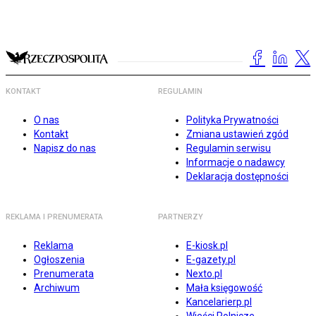
KONTAKT
REGULAMIN
O nas
Polityka Prywatności
Kontakt
Zmiana ustawień zgód
Napisz do nas
Regulamin serwisu
Informacje o nadawcy
Deklaracja dostępności
REKLAMA I PRENUMERATA
PARTNERZY
Reklama
E-kiosk.pl
Ogłoszenia
E-gazety.pl
Prenumerata
Nexto.pl
Archiwum
Mała księgowość
Kancelarierp.pl