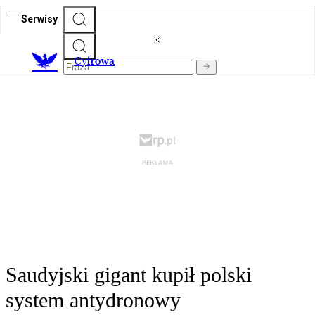
Serwisy
C
yfrowa
Saudyjski gigant kupił polski
system antydronowy