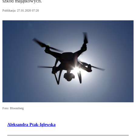
szkód majątkowych.
Publikacja:
27.01.2020 07:20
Foto: Bloomberg
Aleksandra Ptak-Iglewska