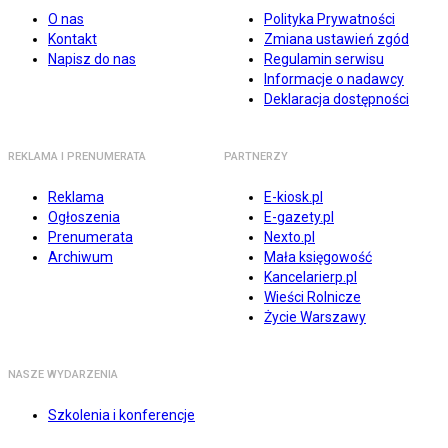
O nas
Polityka Prywatności
Kontakt
Zmiana ustawień zgód
Napisz do nas
Regulamin serwisu
Informacje o nadawcy
Deklaracja dostępności
REKLAMA I PRENUMERATA
PARTNERZY
Reklama
E-kiosk.pl
Ogłoszenia
E-gazety.pl
Prenumerata
Nexto.pl
Archiwum
Mała księgowość
Kancelarierp.pl
Wieści Rolnicze
Życie Warszawy
NASZE WYDARZENIA
Szkolenia i konferencje