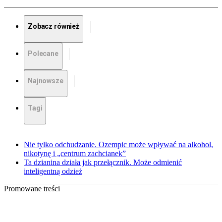
Zobacz również
Polecane
Najnowsze
Tagi
Nie tylko odchudzanie. Ozempic może wpływać na alkohol,
nikotynę i „centrum zachcianek”
Ta dzianina działa jak przełącznik. Może odmienić
inteligentną odzież
Promowane treści