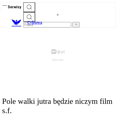
Serwisy
C
yfrowa
Pole walki jutra będzie niczym film
s.f.