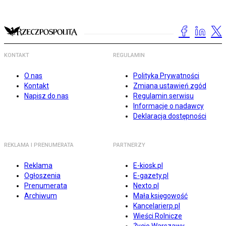
KONTAKT
REGULAMIN
O nas
Polityka Prywatności
Kontakt
Zmiana ustawień zgód
Napisz do nas
Regulamin serwisu
Informacje o nadawcy
Deklaracja dostępności
REKLAMA I PRENUMERATA
PARTNERZY
Reklama
E-kiosk.pl
Ogłoszenia
E-gazety.pl
Prenumerata
Nexto.pl
Archiwum
Mała księgowość
Kancelarierp.pl
Wieści Rolnicze