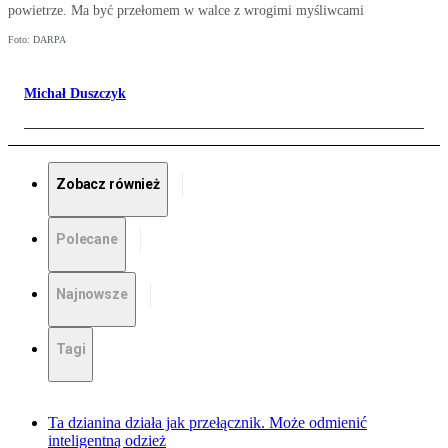
powietrze. Ma być przełomem w walce z wrogimi myśliwcami
Foto: DARPA
Michał Duszczyk
Zobacz również
Polecane
Najnowsze
Tagi
Ta dzianina działa jak przełącznik. Może odmienić
inteligentną odzież