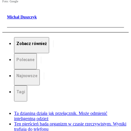
Foto: Google
Michał Duszczyk
Zobacz również
Polecane
Najnowsze
Tagi
Ta dzianina działa jak przełącznik. Może odmienić
inteligentną odzież
Ten pierścień bada organizm w czasie rzeczywistym. Wyniki
trafiają do telefonu