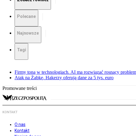
Polecane
Najnowsze
Tagi
Firmy toną w technologiach. AI ma rozwiązać rosnący proble
Atak na Żabkę. Hakerzy oferują dane za 5 tys. euro
Promowane treści
KONTAKT
O nas
Kontakt