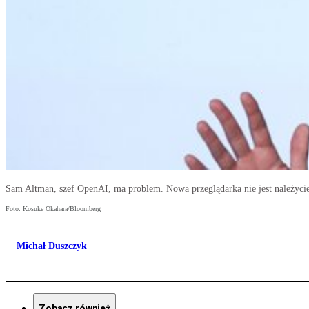
Sam Altman, szef OpenAI, ma problem. Nowa przeglądarka nie jest należyci
Foto: Kosuke Okahara/Bloomberg
Michał Duszczyk
Zobacz również