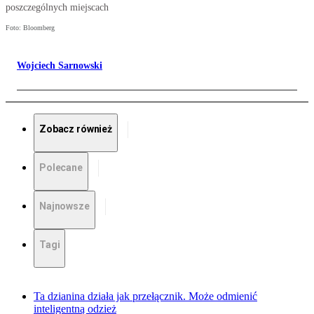
poszczególnych miejscach
Foto: Bloomberg
Wojciech Sarnowski
Zobacz również
Polecane
Najnowsze
Tagi
Ta dzianina działa jak przełącznik. Może odmienić
inteligentną odzież