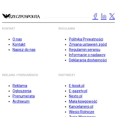
KONTAKT
REGULAMIN
O nas
Polityka Prywatności
Kontakt
Zmiana ustawień zgód
Napisz do nas
Regulamin serwisu
Informacje o nadawcy
Deklaracja dostępności
REKLAMA I PRENUMERATA
PARTNERZY
Reklama
E-kiosk.pl
Ogłoszenia
E-gazety.pl
Prenumerata
Nexto.pl
Archiwum
Mała księgowość
Kancelarierp.pl
Wieści Rolnicze