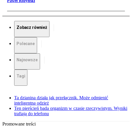
Paweł Rożyński
Zobacz również
Polecane
Najnowsze
Tagi
Ta dzianina działa jak przełącznik. Może odmienić
inteligentną odzież
Ten pierścień bada organizm w czasie rzeczywistym. Wyniki
trafiają do telefonu
Promowane treści