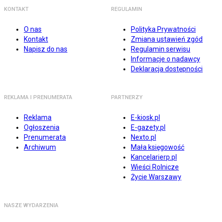
KONTAKT
REGULAMIN
O nas
Polityka Prywatności
Kontakt
Zmiana ustawień zgód
Napisz do nas
Regulamin serwisu
Informacje o nadawcy
Deklaracja dostępności
REKLAMA I PRENUMERATA
PARTNERZY
Reklama
E-kiosk.pl
Ogłoszenia
E-gazety.pl
Prenumerata
Nexto.pl
Archiwum
Mała księgowość
Kancelarierp.pl
Wieści Rolnicze
Życie Warszawy
NASZE WYDARZENIA