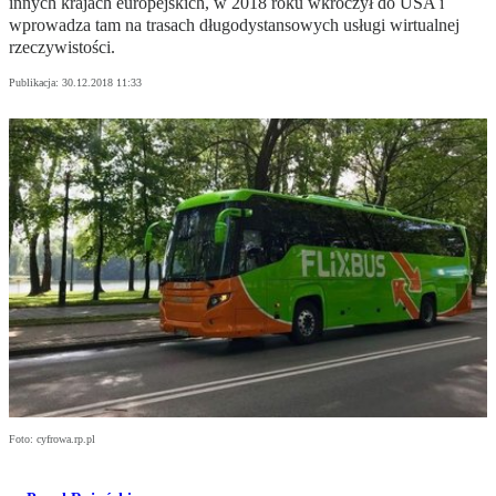
innych krajach europejskich, w 2018 roku wkroczył do USA i
wprowadza tam na trasach długodystansowych usługi wirtualnej
rzeczywistości.
Publikacja:
30.12.2018 11:33
Foto: cyfrowa.rp.pl