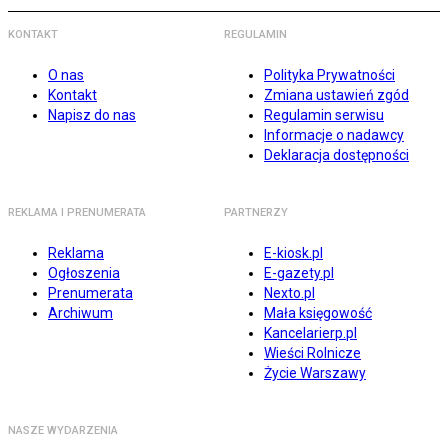
KONTAKT
REGULAMIN
O nas
Polityka Prywatności
Kontakt
Zmiana ustawień zgód
Napisz do nas
Regulamin serwisu
Informacje o nadawcy
Deklaracja dostępności
REKLAMA I PRENUMERATA
PARTNERZY
Reklama
E-kiosk.pl
Ogłoszenia
E-gazety.pl
Prenumerata
Nexto.pl
Archiwum
Mała księgowość
Kancelarierp.pl
Wieści Rolnicze
Życie Warszawy
NASZE WYDARZENIA