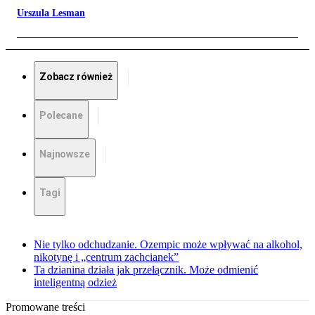
Urszula Lesman
Zobacz również
Polecane
Najnowsze
Tagi
Nie tylko odchudzanie. Ozempic może wpływać na alkohol,
nikotynę i „centrum zachcianek”
Ta dzianina działa jak przełącznik. Może odmienić
inteligentną odzież
Promowane treści