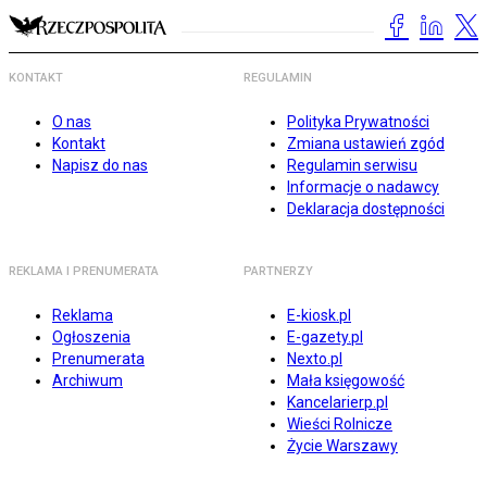
KONTAKT
REGULAMIN
O nas
Polityka Prywatności
Kontakt
Zmiana ustawień zgód
Napisz do nas
Regulamin serwisu
Informacje o nadawcy
Deklaracja dostępności
REKLAMA I PRENUMERATA
PARTNERZY
Reklama
E-kiosk.pl
Ogłoszenia
E-gazety.pl
Prenumerata
Nexto.pl
Archiwum
Mała księgowość
Kancelarierp.pl
Wieści Rolnicze
Życie Warszawy