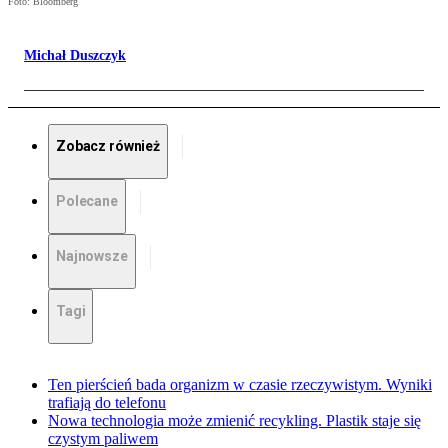
Foto: Bloomberg
Michał Duszczyk
Zobacz również
Polecane
Najnowsze
Tagi
Ten pierścień bada organizm w czasie rzeczywistym. Wyniki
trafiają do telefonu
Nowa technologia może zmienić recykling. Plastik staje się
czystym paliwem